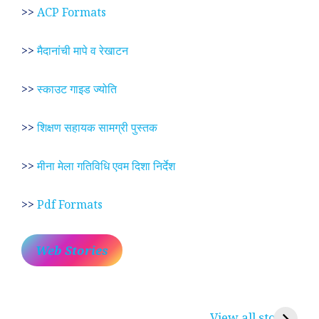
>>
ACP Formats
>>
मैदानांची मापे व रेखाटन
>>
स्काउट गाइड ज्योति
>>
शिक्षण सहायक सामग्री पुस्तक
>>
मीना मेला गतिविधि एवम दिशा निर्देश
>>
Pdf Formats
Web Stories
प्रेम रंग में दीवानी मीरा ~
लोकदेवता बाबा रामदेव ~
श
करुणा व प्रेम का
रामसा पीर, रुणेचा रा
म
View all stories