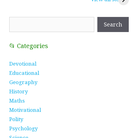
प्रतीक
धणी, पीरां रा पीर
?
Search
Search
📂 Categories
Devotional
Educational
Geography
History
Maths
Motivational
Polity
Psychology
Science