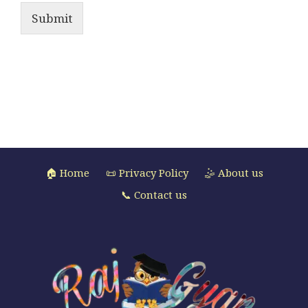
Submit
🏠 Home
📜 Privacy Policy
🤹 About us
📞 Contact us