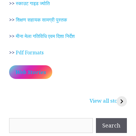
>>
स्काउट गाइड ज्योति
>>
शिक्षण सहायक सामग्री पुस्तक
>>
मीना मेला गतिविधि एवम दिशा निर्देश
>>
Pdf Formats
Web Stories
प्रेम रंग में दीवानी मीरा ~
लोकदेवता बाबा रामदेव ~
श
करुणा व प्रेम का
रामसा पीर, रुणेचा रा
म
View all stories
प्रतीक
धणी, पीरां रा पीर
?
Search
Search