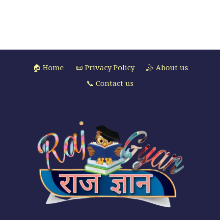
🏠 Home
📜 Privacy Policy
🤹 About us
📞 Contact us