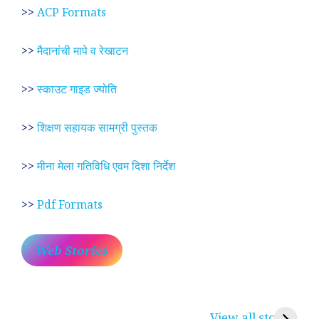
>>
ACP Formats
>>
मैदानांची मापे व रेखाटन
>>
स्काउट गाइड ज्योति
>>
शिक्षण सहायक सामग्री पुस्तक
>>
मीना मेला गतिविधि एवम दिशा निर्देश
>>
Pdf Formats
Web Stories
प्रेम रंग में दीवानी मीरा ~
लोकदेवता बाबा रामदेव ~
श
करुणा व प्रेम का
रामसा पीर, रुणेचा रा
म
View all stories