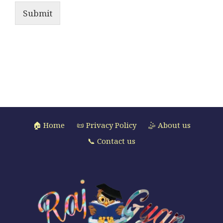
Submit
🏠 Home
📜 Privacy Policy
🤹 About us
📞 Contact us