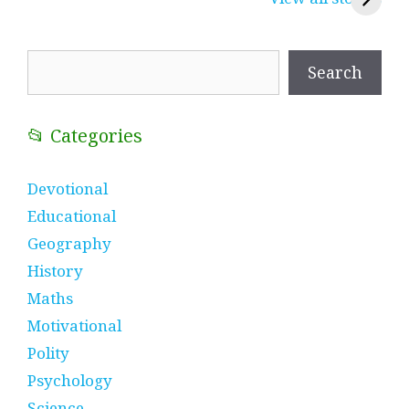
प्रतीक
धणी, पीरां रा पीर
?
Search
Search
📂 Categories
Devotional
Educational
Geography
History
Maths
Motivational
Polity
Psychology
Science