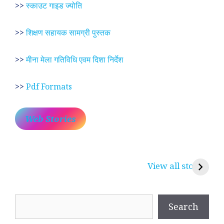
>>
स्काउट गाइड ज्योति
>>
शिक्षण सहायक सामग्री पुस्तक
>>
मीना मेला गतिविधि एवम दिशा निर्देश
>>
Pdf Formats
Web Stories
प्रेम रंग में दीवानी मीरा ~
लोकदेवता बाबा रामदेव ~
श
करुणा व प्रेम का
रामसा पीर, रुणेचा रा
म
View all stories
प्रतीक
धणी, पीरां रा पीर
?
Search
Search