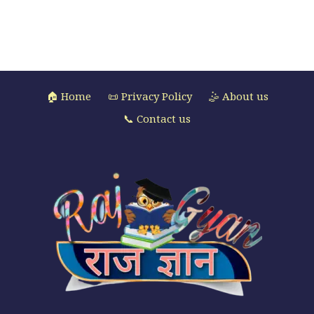
🏠 Home
📜 Privacy Policy
🤹 About us
📞 Contact us