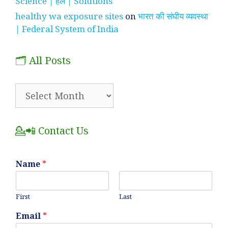
Science | हल | Solutions
healthy wa exposure sites
on
भारत की संघीय व्यवस्था
| Federal System of India
🗂️ All Posts
🗂️
All
Posts
💁📲 Contact Us
Name
*
First
Last
Email
*