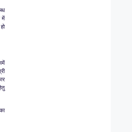
ब्ध
में
 हो
में
्री
कार
ेतु
 का