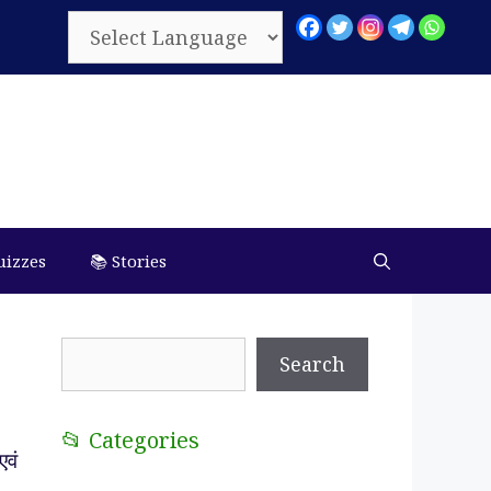
uizzes
📚 Stories
Search
Search
📂 Categories
एवं