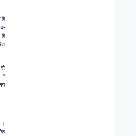
 है
 तक
 है
षित
 से
ण “
 का
ै ।
ैंक