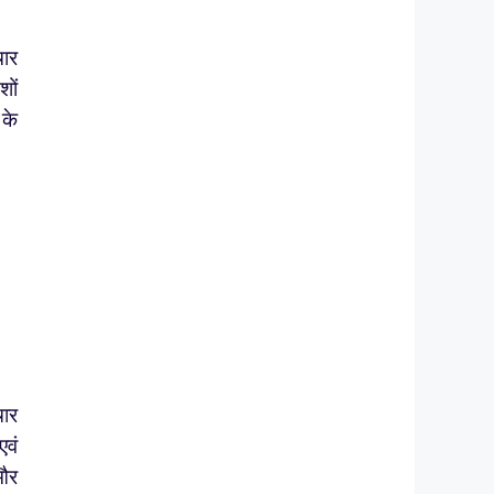
चार
शों
 के
चार
एवं
 और