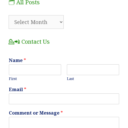
🗂️ All Posts
🗂️
All
Posts
💁📲 Contact Us
Name
*
First
Last
Email
*
Comment or Message
*