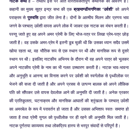
नाटक कथा
है – तथापि इस पर अति वास्तविकतापूर्ण कथानक का आवरण है।
कहानी का मुख्य सूत्र इन्द्र सभा की एक
ब्रहमाण्डीयगणिका ‘उर्वशी’
को अपने
पराक्रम से
पुरुवसि
द्वारा जीत लेना है। दोनों के आत्मीय मिलन और प्रणय भाव
जगने के पश्चात् उर्वशी वापस अपने लोक में जाकर एक नाटक का मंचन करती है।
परन्तु जाते हुए वह अपने अमर प्रेमी के लिए भोज-पत्र पर लिखा प्रेम-पत्र छोड़
जाती है। वह उसके अमर-प्रेम में इतनी डूब चुकी थी कि उसका ध्यान सदैव उसमें
खोया रहता था, वह भौतिक रूप से एक स्थान पर थी और मानसिक रूप से दूसरे
स्थान पर थी। इसलिए नाटकीय अभिनय के दौरान भी वह अपने पात्र को भूलकर
अपने नाटकीय प्रेमी के नाम का भी गलत उच्चारण करती है। नाटक भाव-भावना
और अनुभूति व आनन्द का विनाश करने पर उर्वशी को स्वर्गलोक से पृथ्वीलोक पर
भेजने की सजा दी जाती है और अपने प्रसव से उत्पन्न बालक को अपने लौकिक
पति को सौंपकर उसे वापस देवलोक आने की अनुमति दी जाती है। अनेक प्रकार
की प्रतिकूलता, घटनाक्रम और मानसिक आघातों की श्रृंखला के पश्चात् उर्वशी
का अमरबेल के रूप में परावर्तन हो जाता है और उसका अभिशाप स्वतः समाप्त हो
जाता है तथा प्रेमी युगल को पृथ्वीलोक पर ही रहने की अनुमति मिल जाती है।
नाटक पूर्णतया काव्यमय तथा लोकप्रिय हास्य से भरपूर संवादों से परिपूर्ण है।