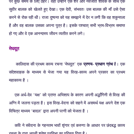
पर कुछ समय के लिए ठहरे। वहाँ उन्होंने एक शेर और नवजात शावक के साथ एक
सुवीर बालक को खेलते हुए देखा। एक देवी, संभवतः उस बालक की माँ उसे ऐसा
करने से रोक रही थी। राजा दुष्यन्त को यह समझने में देर न लगी कि वह शकुन्तला
है और वह बालक उसका अपना पुत्र है। इसके पश्चात् सभी भ्रम-विभ्रम समाप्त
हो गए और वे एक आनन्दमय जीवन व्यतीत करने लगे।
मेघदूत
कालिदास की प्रथम काव्य रचना ‘मेघदूत’ एक
प्रणय- प्रधान ग्रंथ
है। एक
संदेशवाहक के माध्यम से भेजा गया यह विरह-काव्य अपने प्रकार का प्रथम
महाकाव्य है ।
एक अर्ध-देव ‘यक्ष’ को प्राप्त अभिशाप के कारण अपनी अर्द्धांगिनी से विरह की
अग्नि में जलना पड़ता है। इस विरह-वेदना को सहने में असमर्थ यक्ष अपने देश एक
विचित्र माध्यम ‘बादल’ द्वारा अपनी पत्नी को भेजता है ।
कवि ने संवेदना के गहनतम भावों शृंगार एवं करुणा के आधार पर छंदबद्ध काव्य
रचना के द्वारा अपनी श्रेष्ठ प्रतिभा का परिचय दिया है।