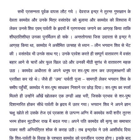
सभी प्रसन्नता पूर्वक वापस लौट गये । देवराज इन्द्र ने तुरन्त गुप्तज्ञान के
देवता कामदेव और उनके मित्र वसंतदेव को बुलाया और कामदेव को विश्वास में
लेकर उनसे शिव एवम् पार्वती के हृदयों में प्रणयभाव जगाने का आग्रह किया ताकि
शीघ्रातिशीघ्र उनका पुनर्मिलन हो सके । अन्ततोगत्वा जिस उदारता से इन्द्र ने
आग्रह किया था, कामदेव ने असीमित उत्साह से ध्यान – लीन भगवान शिव से भेंट
की । वसंतदेव भी उनके साथ गए। उनके प्रवेश करते ही सम्पूर्ण वातावरण में वसंत
बहार आने से चारों ओर फूल खिल उठे और उनकी मीठी सुगंध से वातावरण महक
उठा । कामदेव अधीरता से अपने धनुष पर शर-पुष्प तान कर उपयुक्तक्षणों की
प्रतीक्षा कर रहे थे। जैसे ही ‘उमा’ पार्वती पूजा – सामग्री लेकर भगवान शिव के
समीप पहुँचीं, कामदेव ने शर-पुष्प साधकर निशाने पर छोड़ दिया। शर-पुष्प का स्पर्श
मिलते ही उन्होंने आँखें खोलकर एक ठण्डी आह भरी, जिसके प्रभाव से शर-पुष्प
दिशान्तरित होकर सीधे पार्वती के हृदय में उतर गया। भगवान शिव ने अपने ज्ञान
चक्षु खोले तो उसके तेज एवं प्रकाश से उत्पन्न अग्नि में कामदेव रूपी शरीर तुरन्त
भस्म होकर मुट्ठीभर राख में बदल गया। अपने पति कामदेव की मृत्यु का समाचार
पाकर सती अनियंत्रित शोक से कराह उठी। तब इन्द्रदेव ने उसे आशीर्वाद दिया
कि शिव-पार्वती के विवाह के पश्चात् कामदेव को पुनर्जीवन प्राप्त होगा। इसके बाद