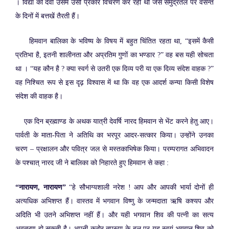
। विद्या की देवी उसमें उसी प्रकार विचरण कर रही थी जैसे समुद्रतल पर वसन्त
के दिनों में बत्तखें तैरती हैं।
हिमवान बालिका के भविष्य के विषय में बहुत चिंतित रहता था, “इसमें कैसी
प्रतिभा है, इतनी शालीनता और अप्रतिम गुणों का भण्डार ?” वह बस यही सोचता
था । “यह कौन है ? क्या स्वर्ग से उतरी एक दिव्य परी या एक दिव्य संदेश वाहक ?”
वह निश्चित रूप से इस दृढ़ विश्वास में था कि वह एक आदर्श कन्या किसी विशेष
संदेश की वाहक है।
एक दिन ब्रह्माण्ड के अथक यात्री देवर्षि नारद हिमवान से भेंट करने हेतु आए।
पार्वती के माता-पिता ने अतिथि का भरपूर आदर-सत्कार किया। उन्होंने उनका
चरण – प्रक्षालन और पवित्र जल से मस्तकाभिषेक किया। परम्परागत अभिवादन
के पश्चात् नारद जी ने बालिका को निहारते हुए हिमवान से कहा :
“नारायण, नारायण”
“हे सौभाग्यशाली नरेश ! आप और आपकी भार्या दोनों ही
अत्यधिक अभिशप्त हैं। वास्तव में भगवान विष्णु के जन्मदाता ऋषि कश्यप और
अदिति भी उतने अभिशप्त नहीं हैं। और यही भगवान शिव की पत्नी का सत्य
अवतरण हो सकती है। अपनी कठोर तपस्या के बल पर यह स्वयं भगवान शिव को