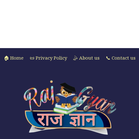
🏠 Home
📜 Privacy Policy
🤹 About us
📞 Contact us