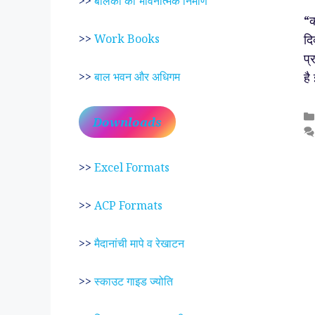
>>
बालकों का भावनात्मक निर्माण
“क
दि
>>
Work Books
प्
है
>>
बाल भवन और अधिगम
Downloads
>>
Excel Formats
>>
ACP Formats
>>
मैदानांची मापे व रेखाटन
>>
स्काउट गाइड ज्योति