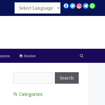
uizzes
📚 Stories
Search
Search
📂 Categories