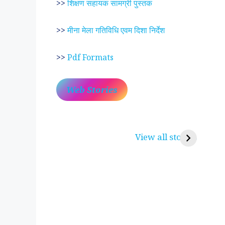
>>
शिक्षण सहायक सामग्री पुस्तक
>>
मीना मेला गतिविधि एवम दिशा निर्देश
>>
Pdf Formats
Web Stories
प्रेम रंग में दीवानी मीरा ~
लोकदेवता बाबा रामद
करुणा व प्रेम का प्रतीक
रामसा पीर, रुणेचा र
View all stories
पीरां रा पीर