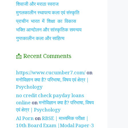
शिवाजी और मराठा स्वराज
मुगलकालीन स्थापत्य कला एवं संस्कृति
प्राचीन भारत में शिक्षा का विकास
भक्ति आन्दोलन और सांस्कृतिक समन्वय
गुप्तकालीन कला और साहित्य
📩 Recent Comments
झाँसी की रानी के रहस्मयी
सुनीता विलियम्स ~
पारिवार
https://www.cucumber7.com/
on
तथ्य
भारतीय मूल की अन्तरिक्ष
रिश्तों
मनोविज्ञान क्या है? परिभाषा, विषय एवं क्षेत्र |
यात्री
है ?
Psychology
no credit check payday loans
online
on
मनोविज्ञान क्या है? परिभाषा, विषय
एवं क्षेत्र | Psychology
AI Porn
on
RBSE | माध्यमिक परीक्षा |
10th Board Exam |Modal Paper-3