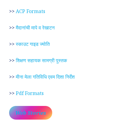
>>
ACP Formats
>>
मैदानांची मापे व रेखाटन
>>
स्काउट गाइड ज्योति
>>
शिक्षण सहायक सामग्री पुस्तक
>>
मीना मेला गतिविधि एवम दिशा निर्देश
>>
Pdf Formats
Web Stories
प्रेम रंग में दीवानी मीरा ~
लोकदेवता बाबा रामदेव ~
श