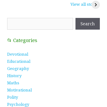
करुणा व प्रेम का
रामसा पीर, रुणेचा रा
म
View all stories
प्रतीक
धणी, पीरां रा पीर
?
Search
Search
📂 Categories
Devotional
Educational
Geography
History
Maths
Motivational
Polity
Psychology