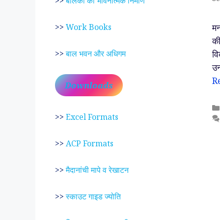
>>
बालकों का भावनात्मक निर्माण
मन
>>
Work Books
की
वि
>>
बाल भवन और अधिगम
उन
R
Downloads
>>
Excel Formats
>>
ACP Formats
>>
मैदानांची मापे व रेखाटन
>>
स्काउट गाइड ज्योति