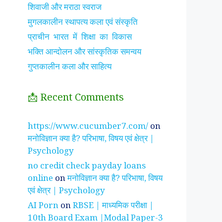
शिवाजी और मराठा स्वराज
मुगलकालीन स्थापत्य कला एवं संस्कृति
प्राचीन भारत में शिक्षा का विकास
भक्ति आन्दोलन और सांस्कृतिक समन्वय
गुप्तकालीन कला और साहित्य
📩 Recent Comments
झाँसी की रानी के रहस्मयी
सुनीता विलियम्स ~
पारिवार
https://www.cucumber7.com/
on
तथ्य
भारतीय मूल की अन्तरिक्ष
रिश्तों
मनोविज्ञान क्या है? परिभाषा, विषय एवं क्षेत्र |
यात्री
है ?
Psychology
no credit check payday loans
online
on
मनोविज्ञान क्या है? परिभाषा, विषय
एवं क्षेत्र | Psychology
AI Porn
on
RBSE | माध्यमिक परीक्षा |
10th Board Exam |Modal Paper-3