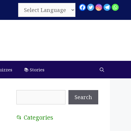
uizzes
📚 Stories
Search
Search
📂 Categories