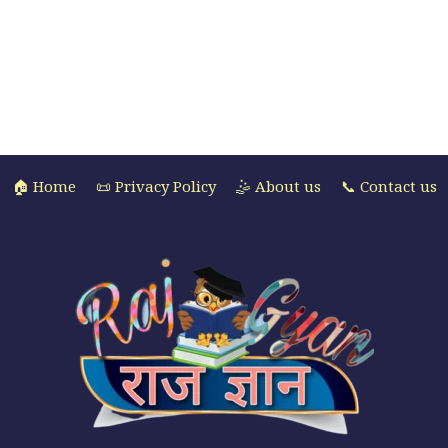
🏠 Home
📜 Privacy Policy
🤹 About us
📞 Contact us