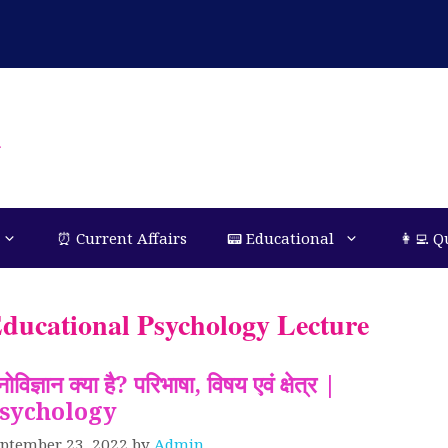
n
⏰ Current Affairs
📟 Educational
👩‍💻 Q
ducational Psychology Lecture
ोविज्ञान क्या है? परिभाषा, विषय एवं क्षेत्र |
sychology
ptember 23, 2022
by
Admin