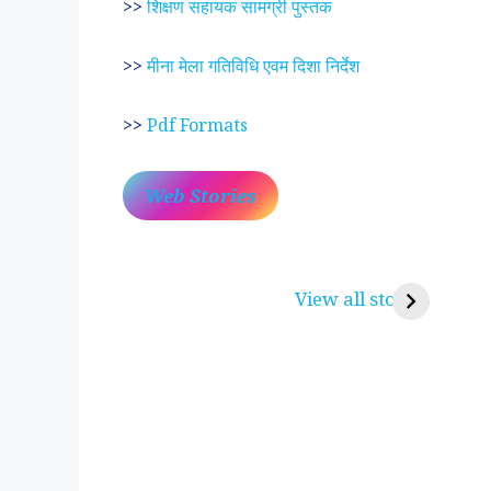
>>
शिक्षण सहायक सामग्री पुस्तक
>>
मीना मेला गतिविधि एवम दिशा निर्देश
>>
Pdf Formats
Web Stories
प्रेम रंग में दीवानी मीरा ~
लोकदेवता बाबा रामद
करुणा व प्रेम का प्रतीक
रामसा पीर, रुणेचा र
View all stories
पीरां रा पीर