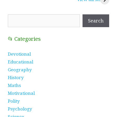
प्रतीक
धणी, पीरां रा पीर
?
Search
Search
📂 Categories
Devotional
Educational
Geography
History
Maths
Motivational
Polity
Psychology
Science