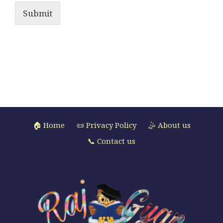
Submit
🏠 Home
📜 Privacy Policy
🤹 About us
📞 Contact us