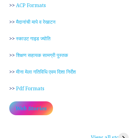
>>
ACP Formats
>>
मैदानांची मापे व रेखाटन
>>
स्काउट गाइड ज्योति
>>
शिक्षण सहायक सामग्री पुस्तक
>>
मीना मेला गतिविधि एवम दिशा निर्देश
>>
Pdf Formats
Web Stories
प्रेम रंग में दीवानी मीरा ~
लोकदेवता बाबा रामदेव ~
श
करुणा व प्रेम का
रामसा पीर, रुणेचा रा
म
View all stories