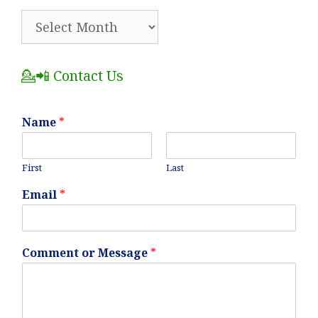
🗂️
All
Posts
💁📲 Contact Us
Name
*
First
Last
Email
*
Comment or Message
*