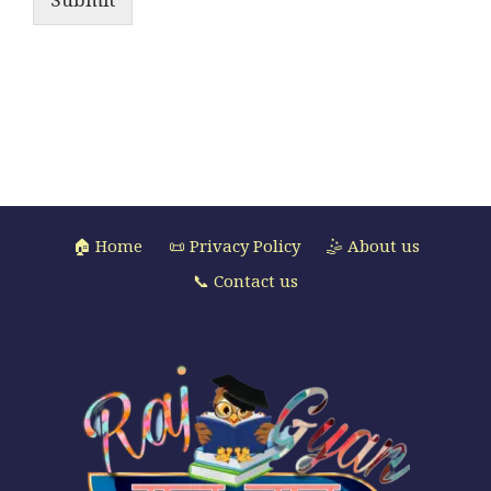
🏠 Home
📜 Privacy Policy
🤹 About us
📞 Contact us