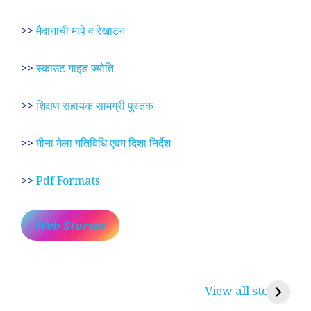
>>
मैदानांची मापे व रेखाटन
>>
स्काउट गाइड ज्योति
>>
शिक्षण सहायक सामग्री पुस्तक
>>
मीना मेला गतिविधि एवम दिशा निर्देश
>>
Pdf Formats
Web Stories
प्रेम रंग में दीवानी मीरा ~
लोकदेवता बाबा रामदेव ~
श
करुणा व प्रेम का
रामसा पीर, रुणेचा रा
म
View all stories
प्रतीक
धणी, पीरां रा पीर
?