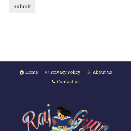
Submit
🏠 Home
📜 Privacy Policy
🤹 About us
📞 Contact us