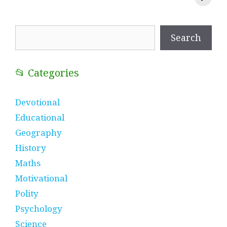
प्रतीक
धणी, पीरां रा पीर
?
Search
Search
📂 Categories
Devotional
Educational
Geography
History
Maths
Motivational
Polity
Psychology
Science