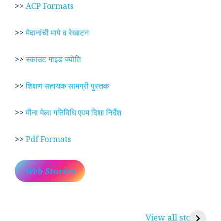
>>
ACP Formats
>>
मैदानांची मापे व रेखाटन
>>
स्काउट गाइड ज्योति
>>
शिक्षण सहायक सामग्री पुस्तक
>>
मीना मेला गतिविधि एवम दिशा निर्देश
>>
Pdf Formats
Web Stories
प्रेम रंग में दीवानी मीरा ~
लोकदेवता बाबा रामदेव ~
श
करुणा व प्रेम का
रामसा पीर, रुणेचा रा
म
View all stories