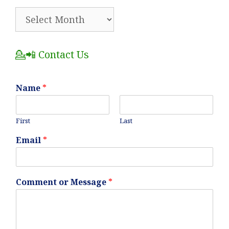
🗂️
All
Posts
💁📲 Contact Us
Name
*
First
Last
Email
*
Comment or Message
*