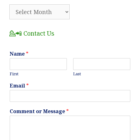
🗂️
All
Posts
💁📲 Contact Us
Name
*
First
Last
Email
*
Comment or Message
*