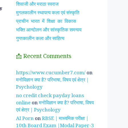
शिवाजी और मराठा स्वराज
िक
मुगलकालीन स्थापत्य कला एवं संस्कृति
प्राचीन भारत में शिक्षा का विकास
भक्ति आन्दोलन और सांस्कृतिक समन्वय
गुप्तकालीन कला और साहित्य
📩 Recent Comments
झाँसी की रानी के रहस्मयी
सुनीता विलियम्स ~
पारिवार
https://www.cucumber7.com/
on
तथ्य
भारतीय मूल की अन्तरिक्ष
रिश्तों
मनोविज्ञान क्या है? परिभाषा, विषय एवं क्षेत्र |
यात्री
है ?
Psychology
no credit check payday loans
online
on
मनोविज्ञान क्या है? परिभाषा, विषय
एवं क्षेत्र | Psychology
AI Porn
on
RBSE | माध्यमिक परीक्षा |
10th Board Exam |Modal Paper-3