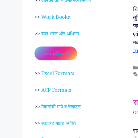
>>
बालकों का भावनात्मक निर्माण
चि
तु
>>
Work Books
जव
एव
>>
बाल भवन और अधिगम
मद
m
Downloads
>>
Excel Formats
>>
ACP Formats
र
>>
मैदानांची मापे व रेखाटन
Oc
>>
स्काउट गाइड ज्योति
रा