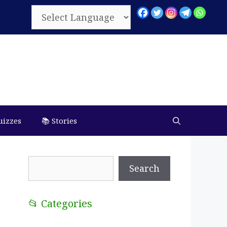
uizzes
📚 Stories
Search
Search
📂 Categories