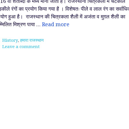
 16 वी शताब्दी के मध्य माना जाता है। राजस्थानी चित्रकला में चटकीले
़कीले रंगों का प्रयोग किया गया है । विशेषतः पीले व लाल रंग का सर्वाध
रयोग हुआ है। राजस्थान की चित्रकला शैली में अजंता व मुग़ल शैली का
्मिलित मिश्रण पाया …
Read more
Categories
History
,
हमारा राजस्थान
Leave a comment
ेव ~
श्रीकृष्ण को सर्वोत्तम मित्र
परमाणु क्या होता है ? आप
ा धणी,
क्यों माना जाता है ?
जानते हो !