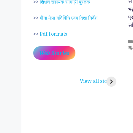
से
>>
शिक्षण सहायक सामग्री पुस्तक
भड
प्
>>
मीना मेला गतिविधि एवम दिशा निर्देश
सम
>>
Pdf Formats
Web Stories
प्रेम रंग में दीवानी मीरा ~
लोकदेवता बाबा रामद
करुणा व प्रेम का प्रतीक
रामसा पीर, रुणेचा र
View all stories
पीरां रा पीर