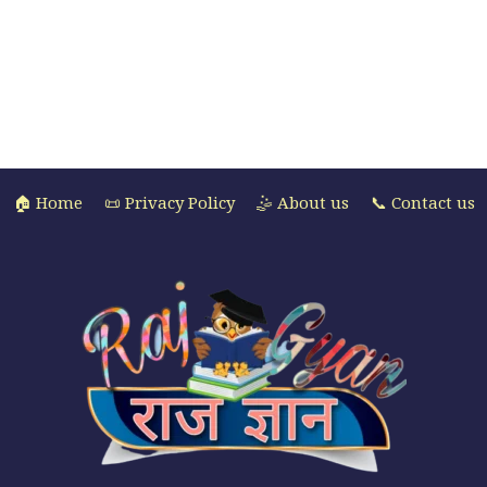
🏠 Home
📜 Privacy Policy
🤹 About us
📞 Contact us