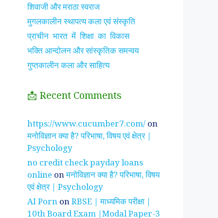
शिवाजी और मराठा स्वराज
मुगलकालीन स्थापत्य कला एवं संस्कृति
प्राचीन भारत में शिक्षा का विकास
भक्ति आन्दोलन और सांस्कृतिक समन्वय
गुप्तकालीन कला और साहित्य
📩 Recent Comments
झाँसी की रानी के रहस्मयी
सुनीता विलियम्स ~
पारिवार
https://www.cucumber7.com/
on
तथ्य
भारतीय मूल की अन्तरिक्ष
रिश्तों
मनोविज्ञान क्या है? परिभाषा, विषय एवं क्षेत्र |
यात्री
है ?
Psychology
no credit check payday loans
online
on
मनोविज्ञान क्या है? परिभाषा, विषय
एवं क्षेत्र | Psychology
AI Porn
on
RBSE | माध्यमिक परीक्षा |
10th Board Exam |Modal Paper-3