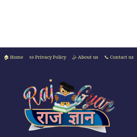
🏠 Home
📜 Privacy Policy
🤹 About us
📞 Contact us