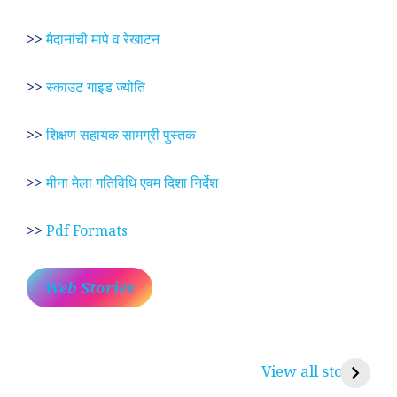
>>
मैदानांची मापे व रेखाटन
>>
स्काउट गाइड ज्योति
>>
शिक्षण सहायक सामग्री पुस्तक
>>
मीना मेला गतिविधि एवम दिशा निर्देश
>>
Pdf Formats
Web Stories
प्रेम रंग में दीवानी मीरा ~
लोकदेवता बाबा रामदेव ~
श
करुणा व प्रेम का
रामसा पीर, रुणेचा रा
म
View all stories
प्रतीक
धणी, पीरां रा पीर
?