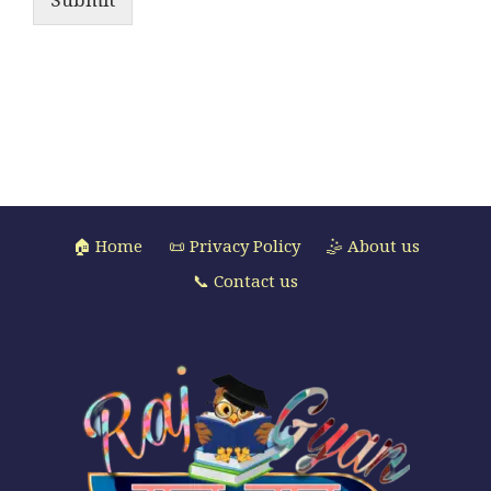
🏠 Home
📜 Privacy Policy
🤹 About us
📞 Contact us