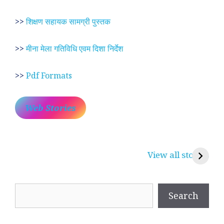
>>
शिक्षण सहायक सामग्री पुस्तक
>>
मीना मेला गतिविधि एवम दिशा निर्देश
>>
Pdf Formats
Web Stories
प्रेम रंग में दीवानी मीरा ~
लोकदेवता बाबा रामदेव ~
श
करुणा व प्रेम का
रामसा पीर, रुणेचा रा
म
View all stories
प्रतीक
धणी, पीरां रा पीर
?
Search
Search