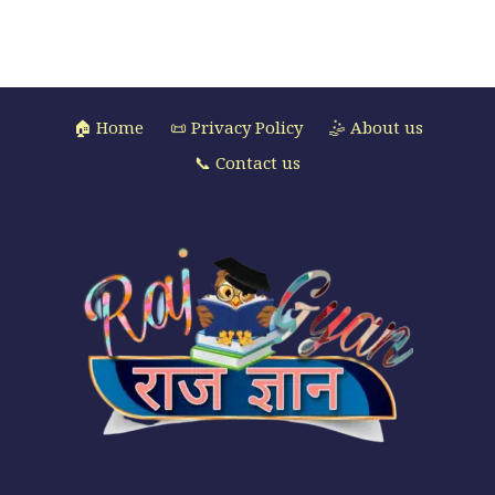
🏠 Home
📜 Privacy Policy
🤹 About us
📞 Contact us