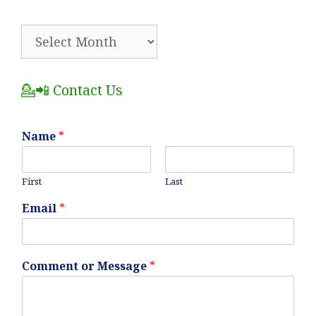
🗂️
All
Posts
💁📲 Contact Us
Name
*
First
Last
Email
*
Comment or Message
*