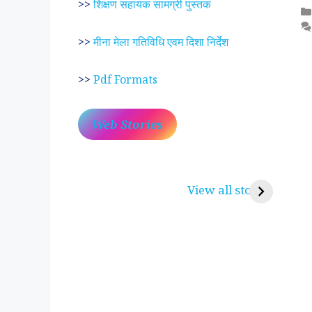
>>
शिक्षण सहायक सामग्री पुस्तक
>>
मीना मेला गतिविधि एवम दिशा निर्देश
>>
Pdf Formats
Web Stories
प्रेम रंग में दीवानी मीरा ~
लोकदेवता बाबा रामद
करुणा व प्रेम का प्रतीक
रामसा पीर, रुणेचा र
View all stories
पीरां रा पीर