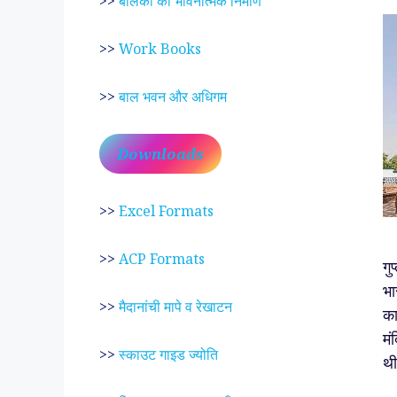
>>
बालकों का भावनात्मक निर्माण
>>
Work Books
>>
बाल भवन और अधिगम
Downloads
>>
Excel Formats
>>
ACP Formats
गु
भा
>>
मैदानांची मापे व रेखाटन
का
मं
>>
स्काउट गाइड ज्योति
थी