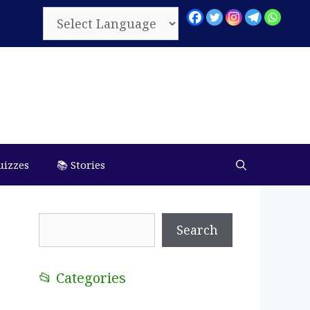
uizzes
📚 Stories
Search
Search
📂 Categories