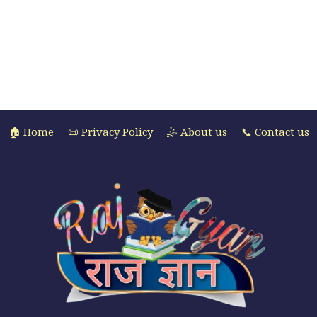
🏠 Home
📜 Privacy Policy
🤹 About us
📞 Contact us