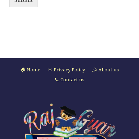
🏠 Home
📜 Privacy Policy
🤹 About us
📞 Contact us