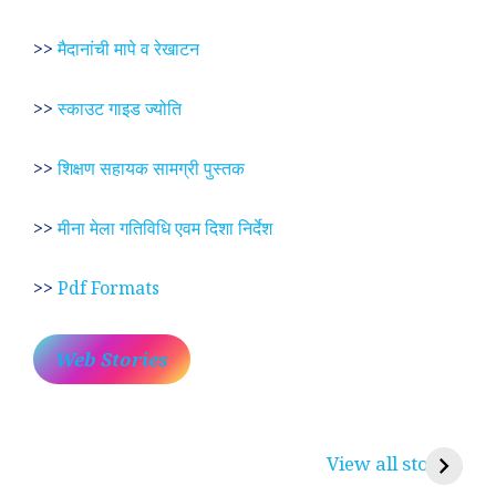
>>
मैदानांची मापे व रेखाटन
>>
स्काउट गाइड ज्योति
>>
शिक्षण सहायक सामग्री पुस्तक
>>
मीना मेला गतिविधि एवम दिशा निर्देश
>>
Pdf Formats
Web Stories
प्रेम रंग में दीवानी मीरा ~
लोकदेवता बाबा रामदेव ~
श
करुणा व प्रेम का
रामसा पीर, रुणेचा रा
म
View all stories
प्रतीक
धणी, पीरां रा पीर
?