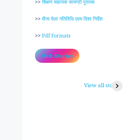
>>
शिक्षण सहायक सामग्री पुस्तक
>>
मीना मेला गतिविधि एवम दिशा निर्देश
>>
Pdf Formats
Web Stories
प्रेम रंग में दीवानी मीरा ~
लोकदेवता बाबा रामद
करुणा व प्रेम का प्रतीक
रामसा पीर, रुणेचा र
View all stories
पीरां रा पीर