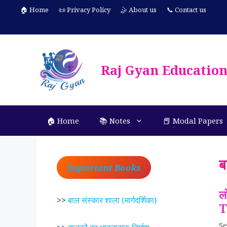
Skip
🏠 Home
📜 Privacy Policy
🤹 About us
📞 Contact us
to
content
Raj Gyan Educatio
🏠 Home
📚 Notes
📕 Modal Papers
ब
Important Books
ल
>>
बाल संस्कार शाला (मार्गदर्शिका)
T
Se