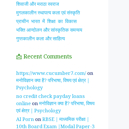
शिवाजी और मराठा स्वराज
मुगलकालीन स्थापत्य कला एवं संस्कृति
प्राचीन भारत में शिक्षा का विकास
भक्ति आन्दोलन और सांस्कृतिक समन्वय
गुप्तकालीन कला और साहित्य
📩 Recent Comments
झाँसी की रानी के रहस्मयी
सुनीता विलियम्स ~
पारिवार
https://www.cucumber7.com/
on
तथ्य
भारतीय मूल की अन्तरिक्ष
रिश्तों
मनोविज्ञान क्या है? परिभाषा, विषय एवं क्षेत्र |
यात्री
है ?
Psychology
no credit check payday loans
online
on
मनोविज्ञान क्या है? परिभाषा, विषय
एवं क्षेत्र | Psychology
AI Porn
on
RBSE | माध्यमिक परीक्षा |
10th Board Exam |Modal Paper-3