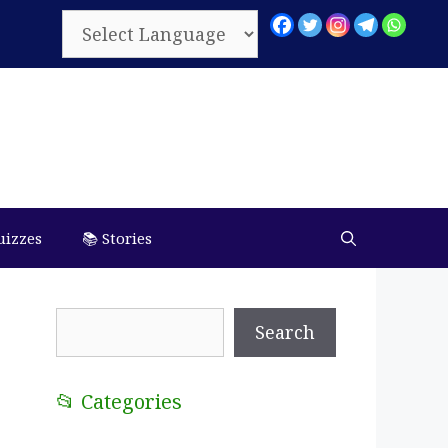
uizzes
📚 Stories
Search
Search
📂 Categories