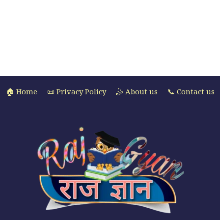
🏠 Home
📜 Privacy Policy
🤹 About us
📞 Contact us