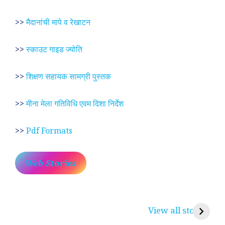
>>
मैदानांची मापे व रेखाटन
>>
स्काउट गाइड ज्योति
>>
शिक्षण सहायक सामग्री पुस्तक
>>
मीना मेला गतिविधि एवम दिशा निर्देश
>>
Pdf Formats
Web Stories
प्रेम रंग में दीवानी मीरा ~
लोकदेवता बाबा रामदेव ~
श
करुणा व प्रेम का
रामसा पीर, रुणेचा रा
म
View all stories
प्रतीक
धणी, पीरां रा पीर
?