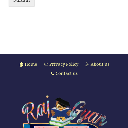
🏠 Home
📜 Privacy Policy
🤹 About us
📞 Contact us