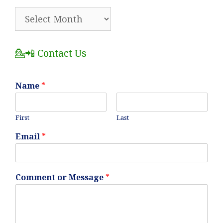
🗂️
All
Posts
💁📲 Contact Us
Name
*
First
Last
Email
*
Comment or Message
*