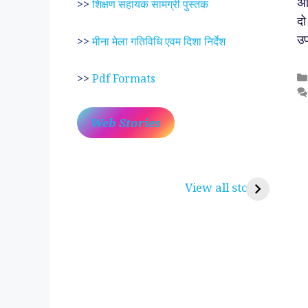
अस
>>
शिक्षण सहायक सामग्री पुस्तक
दो
उप
>>
मीना मेला गतिविधि एवम दिशा निर्देश
>>
Pdf Formats
Web Stories
प्रेम रंग में दीवानी मीरा ~
लोकदेवता बाबा रामद
करुणा व प्रेम का प्रतीक
रामसा पीर, रुणेचा र
View all stories
पीरां रा पीर