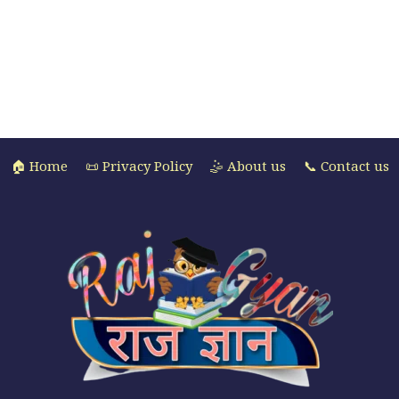
🏠 Home
📜 Privacy Policy
🤹 About us
📞 Contact us