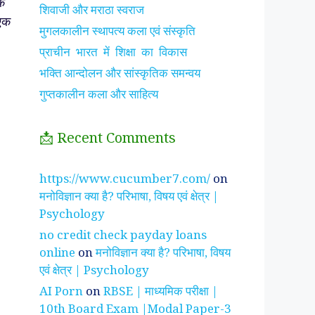
क
शिवाजी और मराठा स्वराज
एक
मुगलकालीन स्थापत्य कला एवं संस्कृति
प्राचीन भारत में शिक्षा का विकास
भक्ति आन्दोलन और सांस्कृतिक समन्वय
गुप्तकालीन कला और साहित्य
📩 Recent Comments
झाँसी की रानी के रहस्मयी
सुनीता विलियम्स ~
पारिवार
https://www.cucumber7.com/
on
तथ्य
भारतीय मूल की अन्तरिक्ष
रिश्तों
मनोविज्ञान क्या है? परिभाषा, विषय एवं क्षेत्र |
यात्री
है ?
Psychology
no credit check payday loans
online
on
मनोविज्ञान क्या है? परिभाषा, विषय
एवं क्षेत्र | Psychology
AI Porn
on
RBSE | माध्यमिक परीक्षा |
10th Board Exam |Modal Paper-3