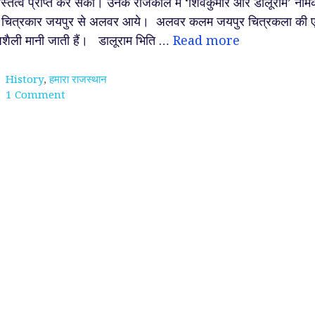
्तित्व प्राप्त कर सकी। उनके राजकाल मे ‘शिवकुमार और डालूराम’ नाम
 चित्रकार जयपुर से अलवर आये। अलवर कलम जयपुर चित्रकला की 
शैली मानी जाती हैं। डालूराम भिति …
Read more
Categories
History
,
हमारा राजस्थान
1 Comment
ेव ~
श्रीकृष्ण को सर्वोत्तम मित्र
परमाणु क्या होता है ? आप
ा धणी,
क्यों माना जाता है ?
जानते हो !