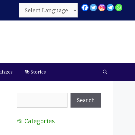
uizzes
📚 Stories
Search
Search
📂 Categories