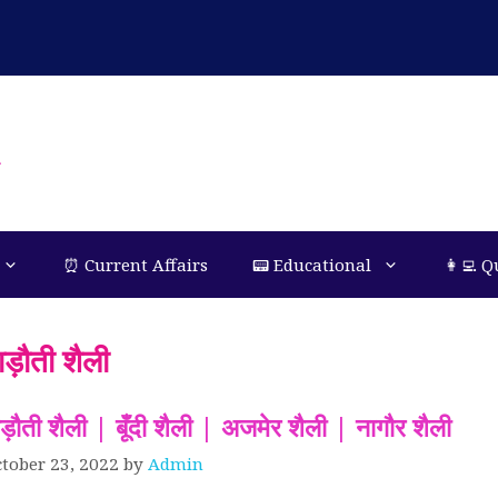
n
⏰ Current Affairs
📟 Educational
👩‍💻 Q
ाड़ौती शैली
ाड़ौती शैली | बूँदी शैली | अजमेर शैली | नागौर शैली
tober 23, 2022
by
Admin