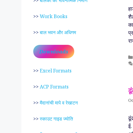
>>
बालकों का भावनात्मक निर्माण
हा
शै
>>
Work Books
का
प्
>>
बाल भवन और अधिगम
रा
Downloads
>>
Excel Formats
>>
ACP Formats
ढ
Oc
>>
मैदानांची मापे व रेखाटन
ढू
>>
स्काउट गाइड ज्योति
ई.