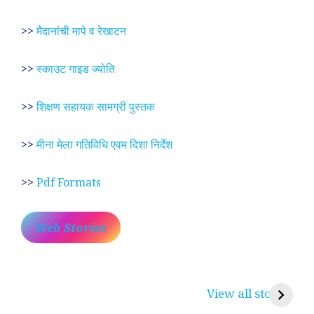
>>
मैदानांची मापे व रेखाटन
>>
स्काउट गाइड ज्योति
>>
शिक्षण सहायक सामग्री पुस्तक
>>
मीना मेला गतिविधि एवम दिशा निर्देश
>>
Pdf Formats
Web Stories
प्रेम रंग में दीवानी मीरा ~
लोकदेवता बाबा रामदेव ~
श
करुणा व प्रेम का
रामसा पीर, रुणेचा रा
म
View all stories
प्रतीक
धणी, पीरां रा पीर
?