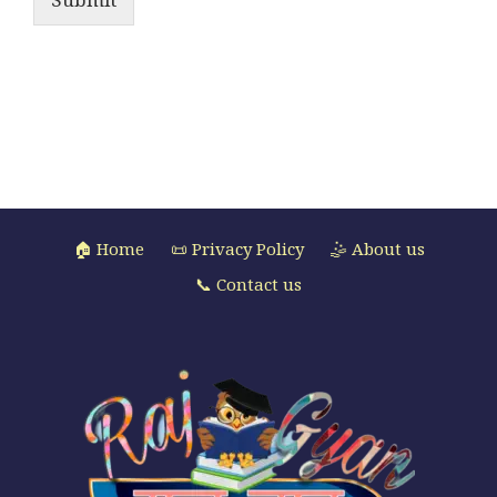
🏠 Home
📜 Privacy Policy
🤹 About us
📞 Contact us