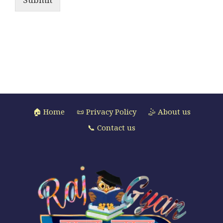
🏠 Home
📜 Privacy Policy
🤹 About us
📞 Contact us