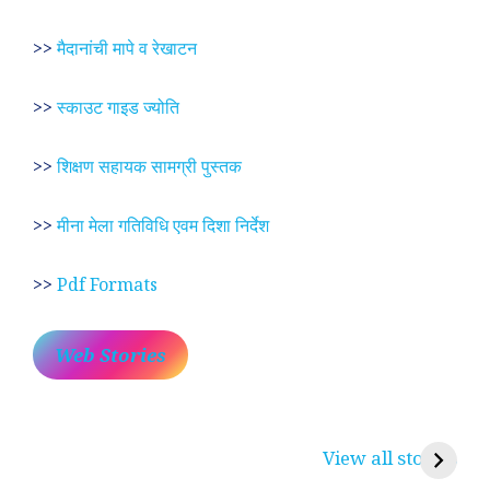
>>
मैदानांची मापे व रेखाटन
>>
स्काउट गाइड ज्योति
>>
शिक्षण सहायक सामग्री पुस्तक
>>
मीना मेला गतिविधि एवम दिशा निर्देश
>>
Pdf Formats
Web Stories
प्रेम रंग में दीवानी मीरा ~
लोकदेवता बाबा रामदेव ~
श
करुणा व प्रेम का
रामसा पीर, रुणेचा रा
म
View all stories
प्रतीक
धणी, पीरां रा पीर
?