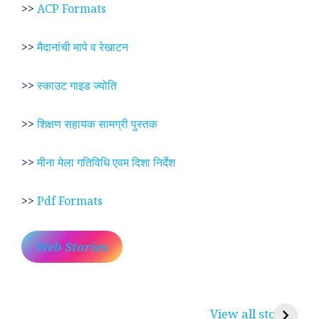
>>
ACP Formats
>>
मैदानांची मापे व रेखाटन
>>
स्काउट गाइड ज्योति
>>
शिक्षण सहायक सामग्री पुस्तक
>>
मीना मेला गतिविधि एवम दिशा निर्देश
>>
Pdf Formats
Web Stories
प्रेम रंग में दीवानी मीरा ~
लोकदेवता बाबा रामदेव ~
श
करुणा व प्रेम का
रामसा पीर, रुणेचा रा
म
View all stories