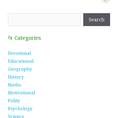
प्रतीक
धणी, पीरां रा पीर
?
Search
Search
📂 Categories
Devotional
Educational
Geography
History
Maths
Motivational
Polity
Psychology
Science