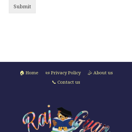
Submit
🏠 Home
📜 Privacy Policy
🤹 About us
📞 Contact us