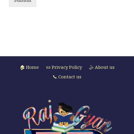
🏠 Home
📜 Privacy Policy
🤹 About us
📞 Contact us