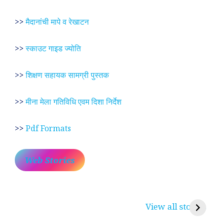
>>
मैदानांची मापे व रेखाटन
>>
स्काउट गाइड ज्योति
>>
शिक्षण सहायक सामग्री पुस्तक
>>
मीना मेला गतिविधि एवम दिशा निर्देश
>>
Pdf Formats
Web Stories
प्रेम रंग में दीवानी मीरा ~
लोकदेवता बाबा रामदेव ~
श
करुणा व प्रेम का
रामसा पीर, रुणेचा रा
म
View all stories
प्रतीक
धणी, पीरां रा पीर
?