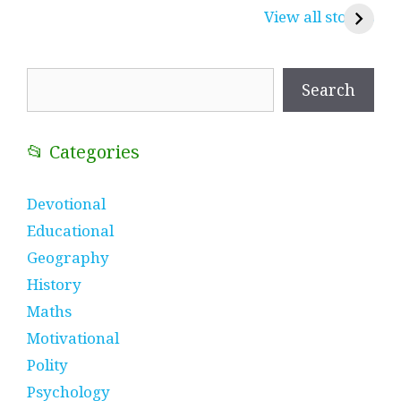
करुणा व प्रेम का
रामसा पीर, रुणेचा रा
म
View all stories
प्रतीक
धणी, पीरां रा पीर
?
Search
Search
📂 Categories
Devotional
Educational
Geography
History
Maths
Motivational
Polity
Psychology