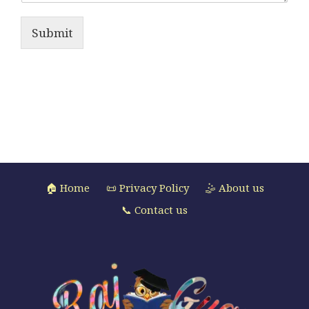
Submit
🏠 Home
📜 Privacy Policy
🤹 About us
📞 Contact us