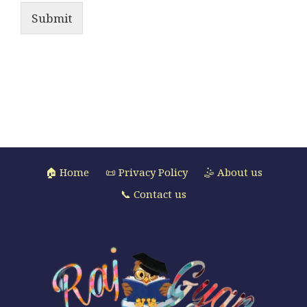
Submit
🏠 Home
📜 Privacy Policy
🤹 About us
📞 Contact us