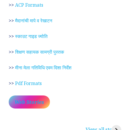
>>
ACP Formats
>>
मैदानांची मापे व रेखाटन
>>
स्काउट गाइड ज्योति
>>
शिक्षण सहायक सामग्री पुस्तक
>>
मीना मेला गतिविधि एवम दिशा निर्देश
>>
Pdf Formats
Web Stories
प्रेम रंग में दीवानी मीरा ~
लोकदेवता बाबा रामदेव ~
श
करुणा व प्रेम का
रामसा पीर, रुणेचा रा
म
View all stories