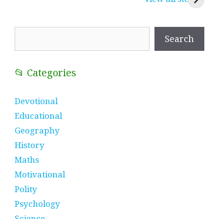
प्रतीक
धणी, पीरां रा पीर
?
Search
Search
📂 Categories
Devotional
Educational
Geography
History
Maths
Motivational
Polity
Psychology
Science