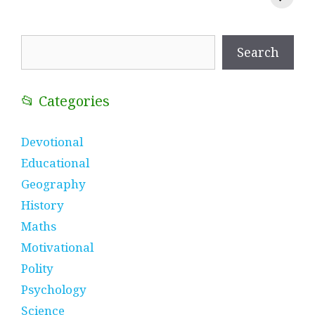
प्रतीक
धणी, पीरां रा पीर
?
Search
Search
📂 Categories
Devotional
Educational
Geography
History
Maths
Motivational
Polity
Psychology
Science