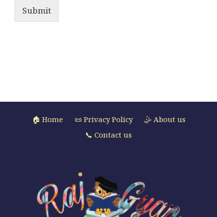
Submit
🏠 Home
📜 Privacy Policy
🤹 About us
📞 Contact us