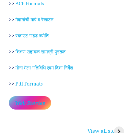
>>
ACP Formats
>>
मैदानांची मापे व रेखाटन
>>
स्काउट गाइड ज्योति
>>
शिक्षण सहायक सामग्री पुस्तक
>>
मीना मेला गतिविधि एवम दिशा निर्देश
>>
Pdf Formats
Web Stories
प्रेम रंग में दीवानी मीरा ~
लोकदेवता बाबा रामदेव ~
श
करुणा व प्रेम का
रामसा पीर, रुणेचा रा
म
View all stories