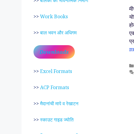
>>
बालकों का भावनात्मक निर्माण
मी
यो
>>
Work Books
हो
एक
>>
बाल भवन और अधिगम
प्
m
Downloads
>>
Excel Formats
>>
ACP Formats
>>
मैदानांची मापे व रेखाटन
>>
स्काउट गाइड ज्योति