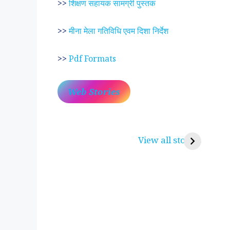
>>
शिक्षण सहायक सामग्री पुस्तक
>>
मीना मेला गतिविधि एवम दिशा निर्देश
>>
Pdf Formats
Web Stories
प्रेम रंग में दीवानी मीरा ~
लोकदेवता बाबा रामद
करुणा व प्रेम का प्रतीक
रामसा पीर, रुणेचा र
View all stories
पीरां रा पीर