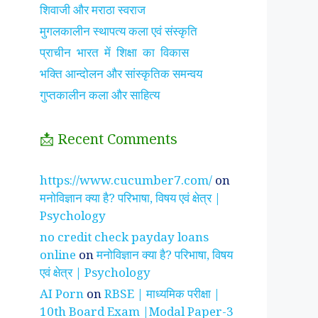
शिवाजी और मराठा स्वराज
मुगलकालीन स्थापत्य कला एवं संस्कृति
प्राचीन भारत में शिक्षा का विकास
भक्ति आन्दोलन और सांस्कृतिक समन्वय
गुप्तकालीन कला और साहित्य
📩 Recent Comments
झाँसी की रानी के रहस्मयी
सुनीता विलियम्स ~
पारिवार
https://www.cucumber7.com/
on
तथ्य
भारतीय मूल की अन्तरिक्ष
रिश्तों
मनोविज्ञान क्या है? परिभाषा, विषय एवं क्षेत्र |
यात्री
है ?
Psychology
no credit check payday loans
online
on
मनोविज्ञान क्या है? परिभाषा, विषय
एवं क्षेत्र | Psychology
AI Porn
on
RBSE | माध्यमिक परीक्षा |
10th Board Exam |Modal Paper-3