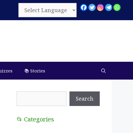
uizzes
📚 Stories
Search
Search
📂 Categories