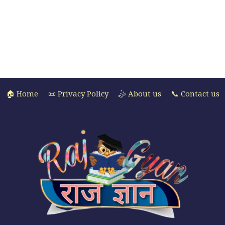
🏠 Home
📜 Privacy Policy
🤹 About us
📞 Contact us