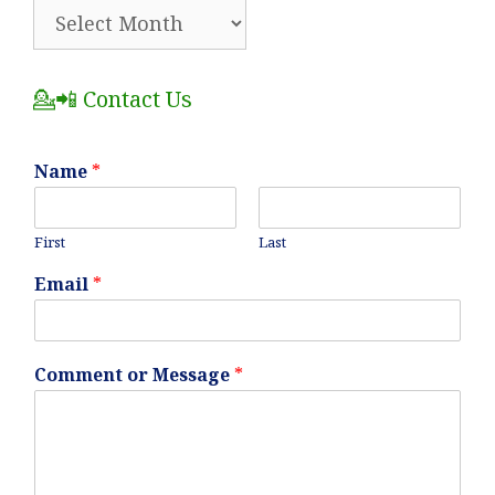
🗂️
All
Posts
💁📲 Contact Us
Name
*
First
Last
Email
*
Comment or Message
*