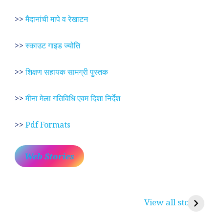
>>
मैदानांची मापे व रेखाटन
>>
स्काउट गाइड ज्योति
>>
शिक्षण सहायक सामग्री पुस्तक
>>
मीना मेला गतिविधि एवम दिशा निर्देश
>>
Pdf Formats
Web Stories
प्रेम रंग में दीवानी मीरा ~
लोकदेवता बाबा रामदेव ~
श
करुणा व प्रेम का
रामसा पीर, रुणेचा रा
म
View all stories
प्रतीक
धणी, पीरां रा पीर
?