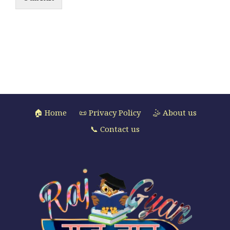
🏠 Home
📜 Privacy Policy
🤹 About us
📞 Contact us