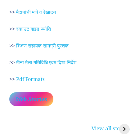
>>
मैदानांची मापे व रेखाटन
>>
स्काउट गाइड ज्योति
>>
शिक्षण सहायक सामग्री पुस्तक
>>
मीना मेला गतिविधि एवम दिशा निर्देश
>>
Pdf Formats
Web Stories
प्रेम रंग में दीवानी मीरा ~
लोकदेवता बाबा रामदेव ~
श
करुणा व प्रेम का
रामसा पीर, रुणेचा रा
म
View all stories
प्रतीक
धणी, पीरां रा पीर
?