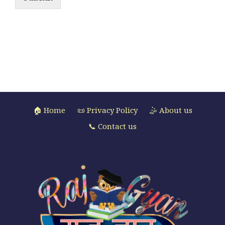
🏠 Home
📜 Privacy Policy
🤹 About us
📞 Contact us