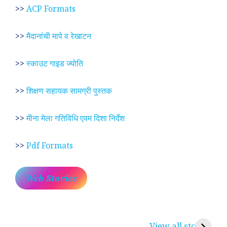
>>
ACP Formats
>>
मैदानांची मापे व रेखाटन
>>
स्काउट गाइड ज्योति
>>
शिक्षण सहायक सामग्री पुस्तक
>>
मीना मेला गतिविधि एवम दिशा निर्देश
>>
Pdf Formats
Web Stories
प्रेम रंग में दीवानी मीरा ~
लोकदेवता बाबा रामदेव ~
श
करुणा व प्रेम का
रामसा पीर, रुणेचा रा
म
View all stories