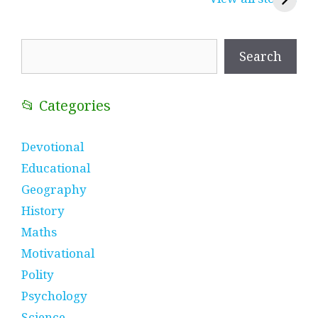
प्रतीक
धणी, पीरां रा पीर
?
Search
Search
📂 Categories
Devotional
Educational
Geography
History
Maths
Motivational
Polity
Psychology
Science