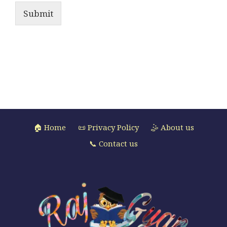
Submit
🏠 Home
📜 Privacy Policy
🤹 About us
📞 Contact us