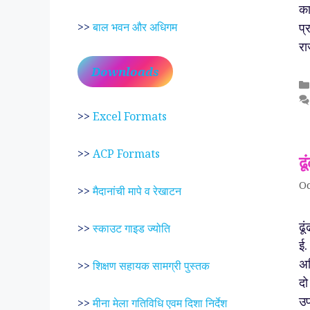
का
प्
>>
बाल भवन और अधिगम
रा
Downloads
>>
Excel Formats
>>
ACP Formats
ढ
Oc
>>
मैदानांची मापे व रेखाटन
ढू
>>
स्काउट गाइड ज्योति
ई.
अस
>>
शिक्षण सहायक सामग्री पुस्तक
दो
उप
>>
मीना मेला गतिविधि एवम दिशा निर्देश