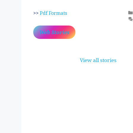
>>
Pdf Formats
Web Stories
प्रेम रंग में दीवानी मीरा
लोकदेवता बाबा रामदेव
~ करुणा व प्रेम का
~ रामसा पीर, रुणेचा
View all stories
प्रतीक
रा धणी, पीरां रा पीर