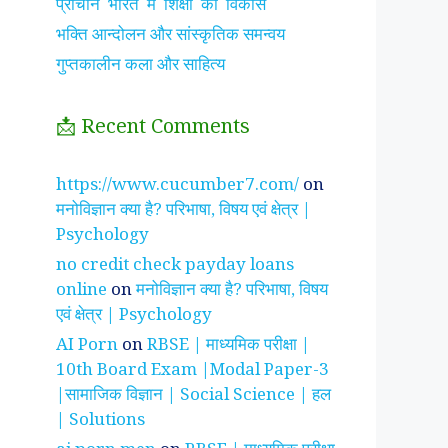
प्राचीन भारत में शिक्षा का विकास
भक्ति आन्दोलन और सांस्कृतिक समन्वय
गुप्तकालीन कला और साहित्य
📩 Recent Comments
 के
सुनीता विलियम्स ~
पारिवारिक सम्बंध में
क्या
https://www.cucumber7.com/
on
भारतीय मूल की
हमारे रिश्तों की पहचान
(Ma
मनोविज्ञान क्या है? परिभाषा, विषय एवं क्षेत्र |
अन्तरिक्ष यात्री
क्या होती है ?
जान
Psychology
no credit check payday loans
online
on
मनोविज्ञान क्या है? परिभाषा, विषय
एवं क्षेत्र | Psychology
AI Porn
on
RBSE | माध्यमिक परीक्षा |
10th Board Exam |Modal Paper-3
|सामाजिक विज्ञान | Social Science | हल
| Solutions