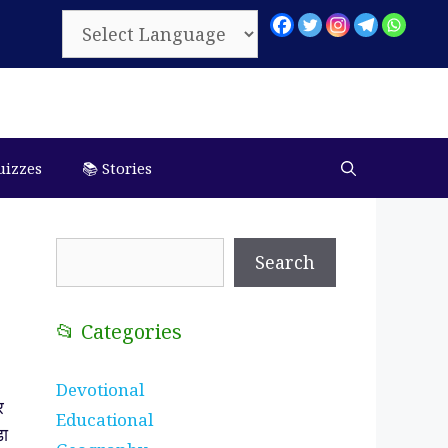
uizzes
📚 Stories
Search
Search
📂 Categories
Devotional
र
Educational
़ा