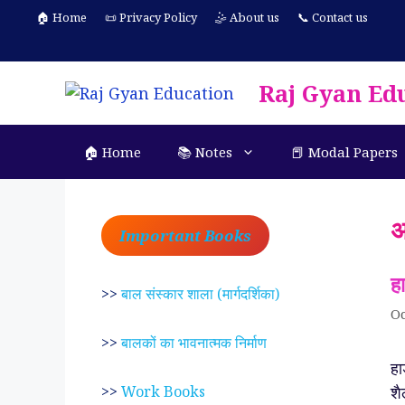
Skip
🏠 Home
📜 Privacy Policy
🤹 About us
📞 Contact us
to
content
Raj Gyan Ed
🏠 Home
📚 Notes
📕 Modal Papers
अ
Important Books
ह
>>
बाल संस्कार शाला (मार्गदर्शिका)
Oc
>>
बालकों का भावनात्मक निर्माण
हा
शै
>>
Work Books