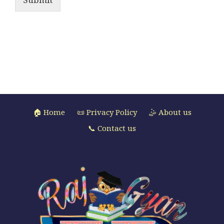
🏠 Home
📜 Privacy Policy
🤹 About us
📞 Contact us