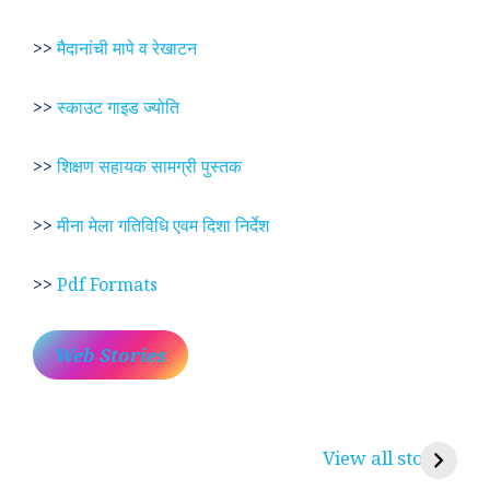
>>
मैदानांची मापे व रेखाटन
>>
स्काउट गाइड ज्योति
>>
शिक्षण सहायक सामग्री पुस्तक
>>
मीना मेला गतिविधि एवम दिशा निर्देश
>>
Pdf Formats
Web Stories
प्रेम रंग में दीवानी मीरा ~
लोकदेवता बाबा रामदेव ~
श
करुणा व प्रेम का
रामसा पीर, रुणेचा रा
म
View all stories
प्रतीक
धणी, पीरां रा पीर
?