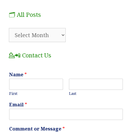
🗂️ All Posts
🗂️
All
Posts
💁📲 Contact Us
Name
*
First
Last
Email
*
Comment or Message
*