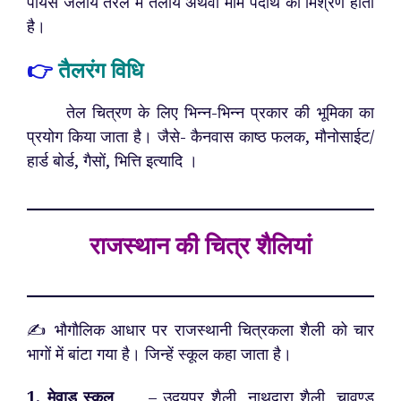
पायस जलीय तरल में तेलीय अथवा मोम पदार्थ का मिश्रण होता
है।
👉
तैलरंग विधि
तेल चित्रण के लिए भिन्न-भिन्न प्रकार की भूमिका का
प्रयोग किया जाता है। जैसे- कैनवास काष्ठ फलक, मौनोसाईट/
हार्ड बोर्ड, गैसों, भित्ति इत्यादि ।
राजस्थान की चित्र शैलियां
✍️ भौगौलिक आधार पर राजस्थानी चित्रकला शैली को चार
भागों में बांटा गया है। जिन्हें स्कूल कहा जाता है।
1. मेवाड़ स्कूल
– उदयपुर शैली, नाथद्वारा शैली, चावण्ड