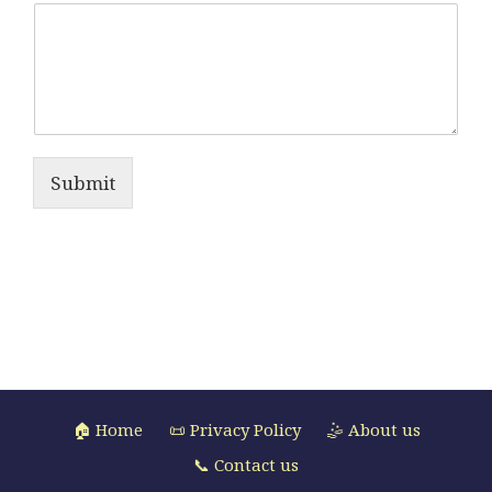
Submit
🏠 Home
📜 Privacy Policy
🤹 About us
📞 Contact us