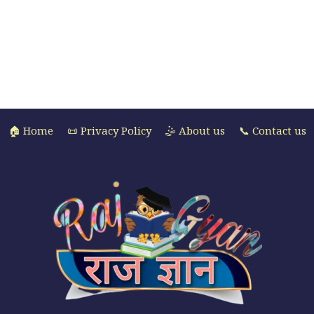
🏠 Home
📜 Privacy Policy
🤹 About us
📞 Contact us