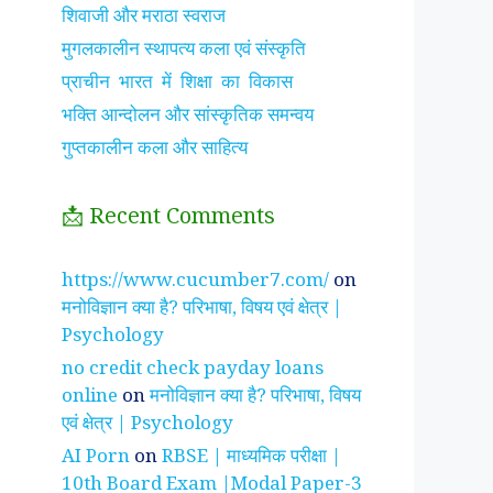
शिवाजी और मराठा स्वराज
मुगलकालीन स्थापत्य कला एवं संस्कृति
प्राचीन भारत में शिक्षा का विकास
भक्ति आन्दोलन और सांस्कृतिक समन्वय
गुप्तकालीन कला और साहित्य
📩 Recent Comments
झाँसी की रानी के रहस्मयी
सुनीता विलियम्स ~
पारिवार
https://www.cucumber7.com/
on
तथ्य
भारतीय मूल की अन्तरिक्ष
रिश्तों
मनोविज्ञान क्या है? परिभाषा, विषय एवं क्षेत्र |
यात्री
है ?
Psychology
no credit check payday loans
online
on
मनोविज्ञान क्या है? परिभाषा, विषय
एवं क्षेत्र | Psychology
AI Porn
on
RBSE | माध्यमिक परीक्षा |
10th Board Exam |Modal Paper-3