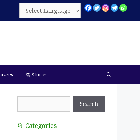
uizzes
📚 Stories
Search
Search
📂 Categories