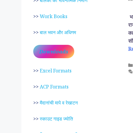
>>
बालकों का भावनात्मक निर्माण
भा
>>
Work Books
रा
कह
>>
बाल भवन और अधिगम
सं
R
Downloads
>>
Excel Formats
>>
ACP Formats
>>
मैदानांची मापे व रेखाटन
>>
स्काउट गाइड ज्योति