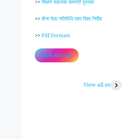
>>
शिक्षण सहायक सामग्री पुस्तक
>>
मीना मेला गतिविधि एवम दिशा निर्देश
>>
Pdf Formats
Web Stories
प्रेम रंग में दीवानी मीरा ~
लोकदेवता बाबा रामद
करुणा व प्रेम का प्रतीक
रामसा पीर, रुणेचा र
View all stories
पीरां रा पीर