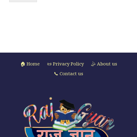
🏠 Home
📜 Privacy Policy
🤹 About us
📞 Contact us