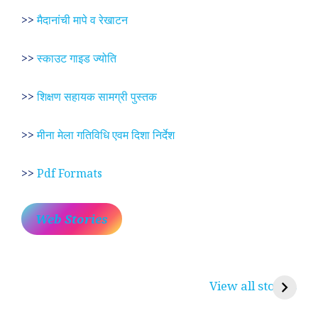
>>
मैदानांची मापे व रेखाटन
>>
स्काउट गाइड ज्योति
>>
शिक्षण सहायक सामग्री पुस्तक
>>
मीना मेला गतिविधि एवम दिशा निर्देश
>>
Pdf Formats
Web Stories
प्रेम रंग में दीवानी मीरा ~
लोकदेवता बाबा रामदेव ~
श
करुणा व प्रेम का
रामसा पीर, रुणेचा रा
म
View all stories
प्रतीक
धणी, पीरां रा पीर
?