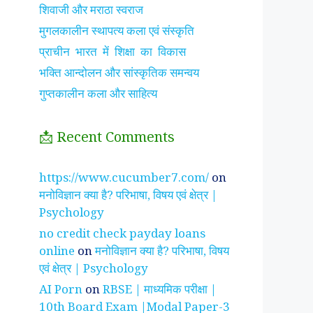
शिवाजी और मराठा स्वराज
मुगलकालीन स्थापत्य कला एवं संस्कृति
प्राचीन भारत में शिक्षा का विकास
भक्ति आन्दोलन और सांस्कृतिक समन्वय
गुप्तकालीन कला और साहित्य
📩 Recent Comments
झाँसी की रानी के रहस्मयी
सुनीता विलियम्स ~
पारिवार
https://www.cucumber7.com/
on
तथ्य
भारतीय मूल की अन्तरिक्ष
रिश्तों
मनोविज्ञान क्या है? परिभाषा, विषय एवं क्षेत्र |
यात्री
है ?
Psychology
no credit check payday loans
online
on
मनोविज्ञान क्या है? परिभाषा, विषय
एवं क्षेत्र | Psychology
AI Porn
on
RBSE | माध्यमिक परीक्षा |
10th Board Exam |Modal Paper-3