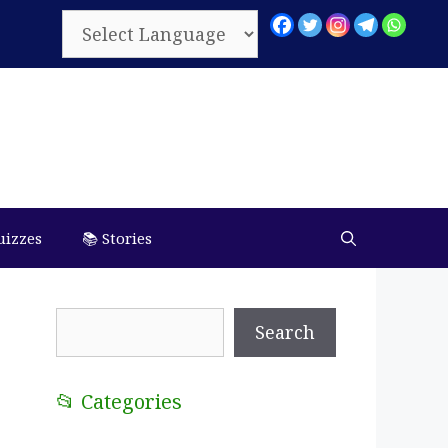
uizzes
📚 Stories
Search
Search
📂 Categories