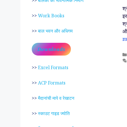
>>
बालकों का भावनात्मक निर्माण
श्
इस
>>
Work Books
श्
और
>>
बाल भवन और अधिगम
m
Downloads
>>
Excel Formats
>>
ACP Formats
>>
मैदानांची मापे व रेखाटन
>>
स्काउट गाइड ज्योति