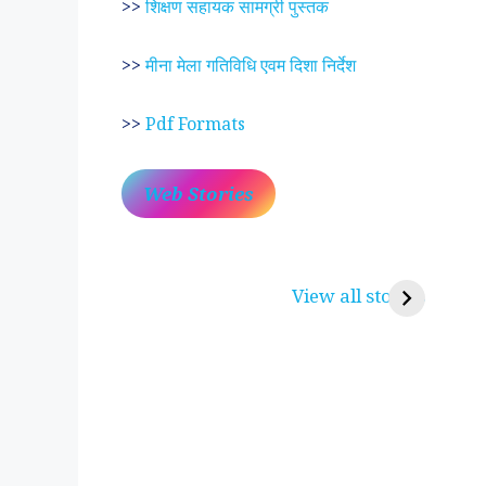
>>
शिक्षण सहायक सामग्री पुस्तक
>>
मीना मेला गतिविधि एवम दिशा निर्देश
>>
Pdf Formats
Web Stories
प्रेम रंग में दीवानी मीरा ~
लोकदेवता बाबा रामद
करुणा व प्रेम का प्रतीक
रामसा पीर, रुणेचा र
View all stories
पीरां रा पीर