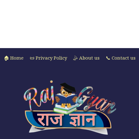
🏠 Home
📜 Privacy Policy
🤹 About us
📞 Contact us