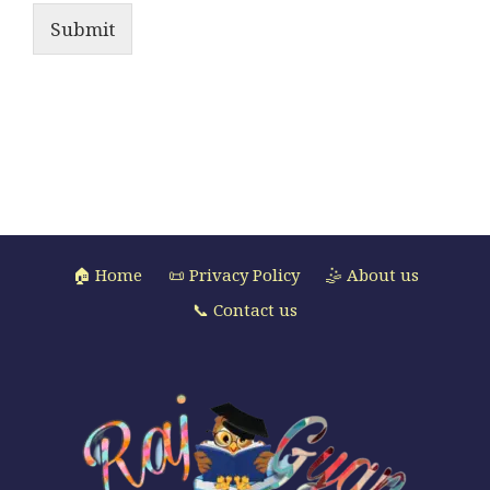
Submit
🏠 Home
📜 Privacy Policy
🤹 About us
📞 Contact us