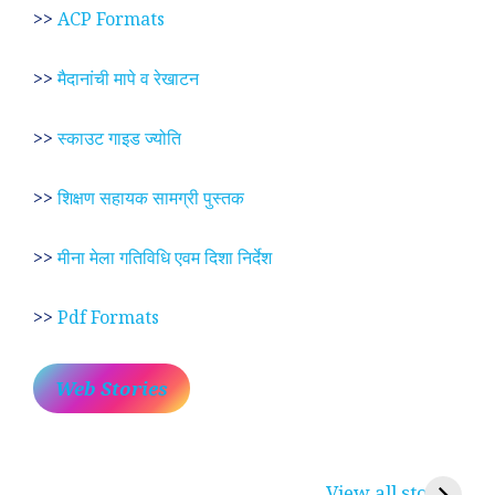
>>
ACP Formats
>>
मैदानांची मापे व रेखाटन
>>
स्काउट गाइड ज्योति
>>
शिक्षण सहायक सामग्री पुस्तक
>>
मीना मेला गतिविधि एवम दिशा निर्देश
>>
Pdf Formats
Web Stories
प्रेम रंग में दीवानी मीरा ~
लोकदेवता बाबा रामदेव ~
श
करुणा व प्रेम का
रामसा पीर, रुणेचा रा
म
View all stories