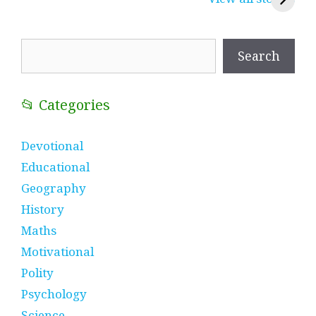
प्रतीक
धणी, पीरां रा पीर
?
Search
Search
📂 Categories
Devotional
Educational
Geography
History
Maths
Motivational
Polity
Psychology
Science