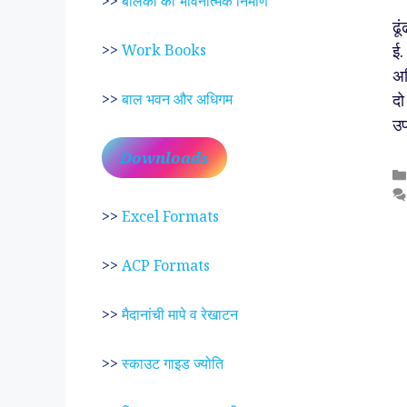
>>
बालकों का भावनात्मक निर्माण
ढू
ई.
>>
Work Books
अस
दो
>>
बाल भवन और अधिगम
उप
Downloads
>>
Excel Formats
>>
ACP Formats
>>
मैदानांची मापे व रेखाटन
>>
स्काउट गाइड ज्योति