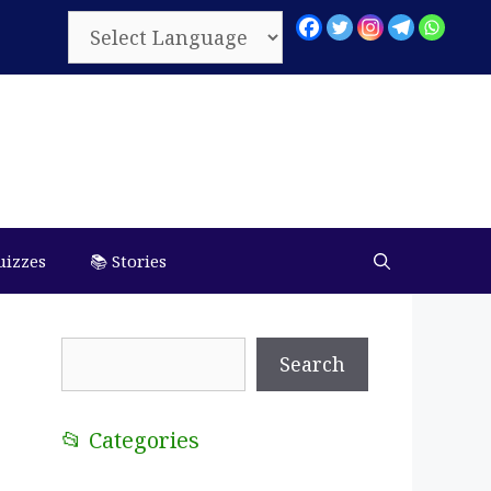
uizzes
📚 Stories
Search
Search
📂 Categories