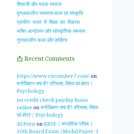
शिवाजी और मराठा स्वराज
मुगलकालीन स्थापत्य कला एवं संस्कृति
प्राचीन भारत में शिक्षा का विकास
भक्ति आन्दोलन और सांस्कृतिक समन्वय
गुप्तकालीन कला और साहित्य
📩 Recent Comments
झाँसी की रानी के रहस्मयी
सुनीता विलियम्स ~
पारिवार
https://www.cucumber7.com/
on
तथ्य
भारतीय मूल की अन्तरिक्ष
रिश्तों
मनोविज्ञान क्या है? परिभाषा, विषय एवं क्षेत्र |
यात्री
है ?
Psychology
no credit check payday loans
online
on
मनोविज्ञान क्या है? परिभाषा, विषय
एवं क्षेत्र | Psychology
AI Porn
on
RBSE | माध्यमिक परीक्षा |
10th Board Exam |Modal Paper-3