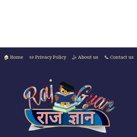
🏠 Home
📜 Privacy Policy
🤹 About us
📞 Contact us