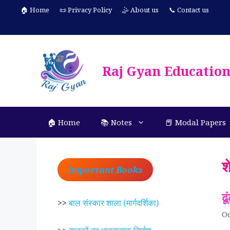
Skip
🏠 Home
📜 Privacy Policy
🤹 About us
📞 Contact us
to
content
Raj Gyan Educatio
🏠 Home
📚 Notes
📕 Modal Papers
श
Important Books
ढ
>>
बाल संस्कार शाला (मार्गदर्शिका)
Oc