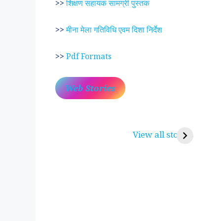
>>
शिक्षण सहायक सामग्री पुस्तक
>>
मीना मेला गतिविधि एवम दिशा निर्देश
>>
Pdf Formats
Web Stories
प्रेम रंग में दीवानी मीरा ~
लोकदेवता बाबा रामद
करुणा व प्रेम का प्रतीक
रामसा पीर, रुणेचा र
View all stories
पीरां रा पीर