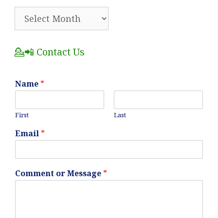
🗂️
All
Posts
💁📲 Contact Us
Name
*
First
Last
Email
*
Comment or Message
*