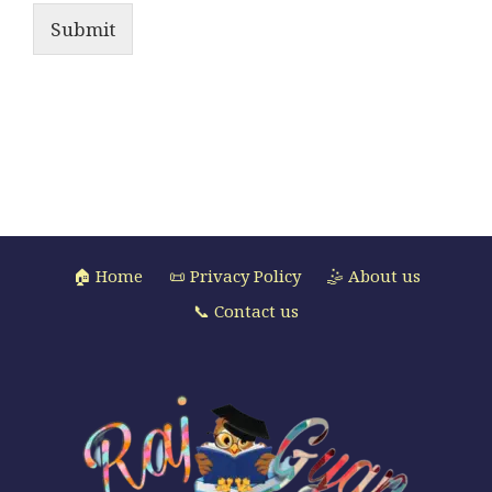
Submit
🏠 Home
📜 Privacy Policy
🤹 About us
📞 Contact us