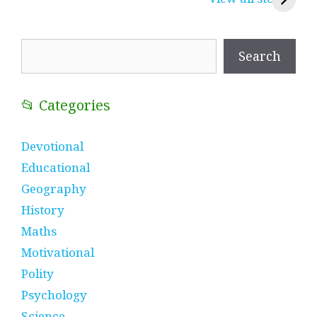
प्रतीक
धणी, पीरां रा पीर
?
Search
Search
📂 Categories
Devotional
Educational
Geography
History
Maths
Motivational
Polity
Psychology
Science