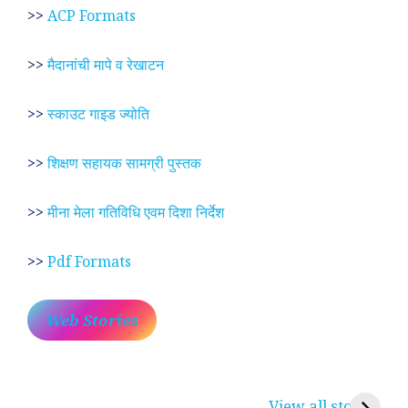
>>
ACP Formats
>>
मैदानांची मापे व रेखाटन
>>
स्काउट गाइड ज्योति
>>
शिक्षण सहायक सामग्री पुस्तक
>>
मीना मेला गतिविधि एवम दिशा निर्देश
>>
Pdf Formats
Web Stories
प्रेम रंग में दीवानी मीरा ~
लोकदेवता बाबा रामदेव ~
श
करुणा व प्रेम का
रामसा पीर, रुणेचा रा
म
View all stories